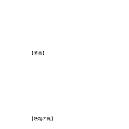
【著書】
【妖精の庭】