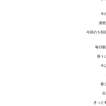
今
漠然
今回の５回
毎日観
徐々
今
新
出
きっと