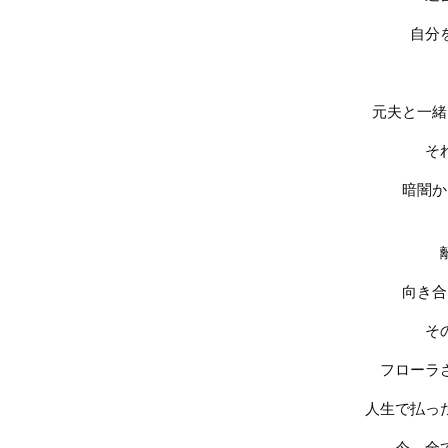
自分
元夫と一緒
そ
暗闇か
向き合
そ
フローラ
人生で払っ
今、全