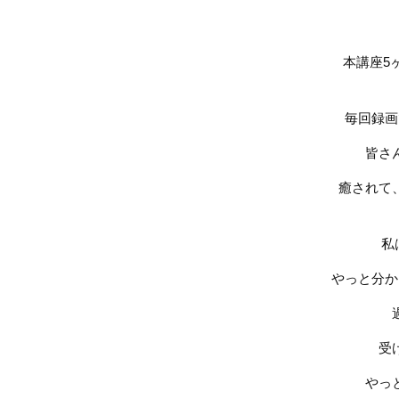
本講座
5
毎回録画
皆さ
癒されて
私
やっと分か
受
やっ