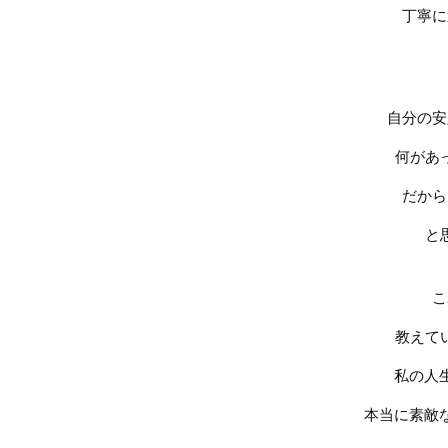
丁寧に
自分の安
何があ
だから
と
こ
教えて
私の人
本当に素敵