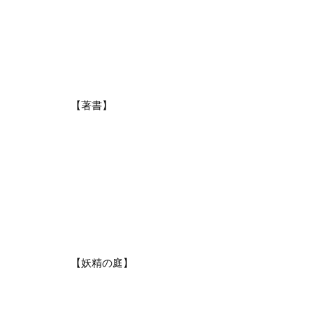
【著書】
【妖精の庭】