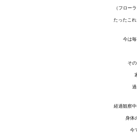
（フローラ
たったこれ
今は毎
その
過
経過観察中
身体
今