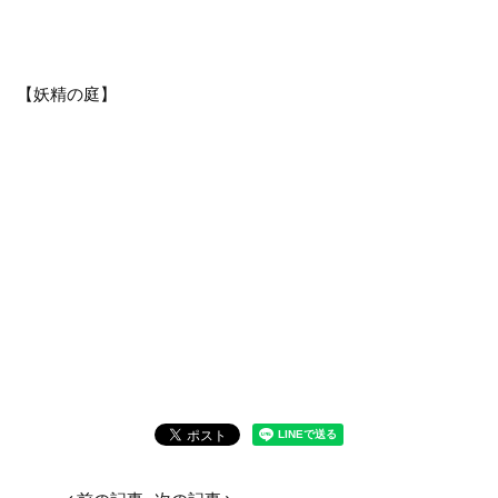
【妖精の庭】