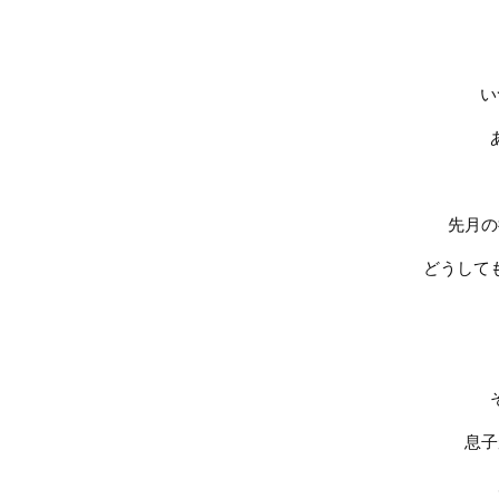
い
先月の
どうして
息子