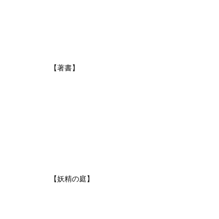
【著書】
【妖精の庭】