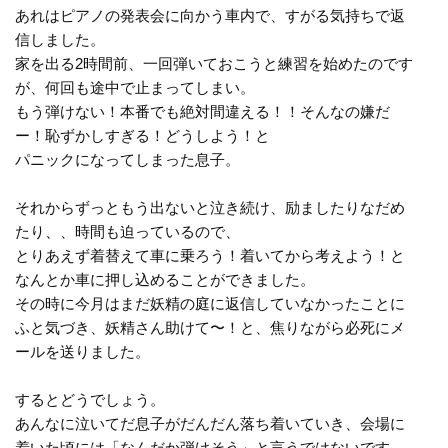
あれはピアノの発表会に向かう車内で、すがる気持ちで返
信しました。
家を出る2時間前、一回弾いておこうと練習を始めたのです
が、何回も途中で止まってしまい。
もう弾けない！本番でも絶対間違える！！そんなの嫌だ
ー！恥ずかしすぎる！どうしよう！と
パニックになってしまった息子。
それからずっともう出ないと泣き続け、励ましたりなだめ
たり、、時間も迫っているので、
とりあえず着替えて車に乗ろう！着いてから考えよう！と
なんとか車に押し込めることができました。
その時に今月はまだ妖精の庭に返信していなかったことに
ふと気づき、妖精さん助けて〜！と、焦りながら必死にメ
ールを送りました。
するとどうでしょう。
あんなに泣いてだ息子がだんだん落ち着いていき、会場に
着いた頃には「なんだか弾けそう」と言うではないです