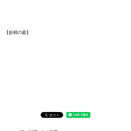
【妖精の庭】