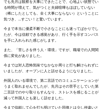
でも先月は観察を大事にできたことで、心地よい状態でい
る時間が増えて、気がつくと夫婦喧嘩もほぼしていない
（稀にしたとしても、全く大事にならない）ということに
気づき、...すごい！と驚いています。
今まで本当に優柔不断で小さなことにも迷ってばかりでし
たが、今は信頼できる感覚があり、行く手を示すコンパス
を手に入れられた感じがします。
また、「苦しさを伴う人・環境」ですが、職場での人間関
係に変化がありました。
今までは対人恐怖気味でなかなか周りと打ち解けられずに
いましたが、オープンに人と話せるようになりました。
外国人のいる環境で、第二言語でのコミュニケーションが
うまく取れませんでしたが、先月はその苦手としていた第
二言語でのやり取りもすんなり、ストレスを感じることが
減って外国人とも楽しく話せました。
今まで信頼して心を打ち明けていた同僚とは少し仲違いと