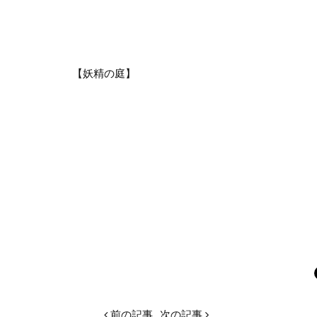
【妖精の庭】
前の記事
次の記事