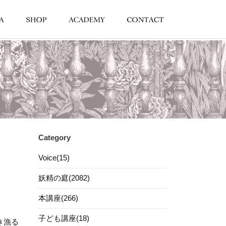
Category
Voice(15)
妖精の庭(2082)
本講座(266)
子ども講座(18)
き漁る