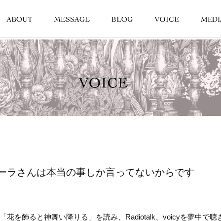
ーラさんは本当の事しか言ってないからです
飾ると神舞い降りる」を読み、Radiotalk、voicyを夢中で聴