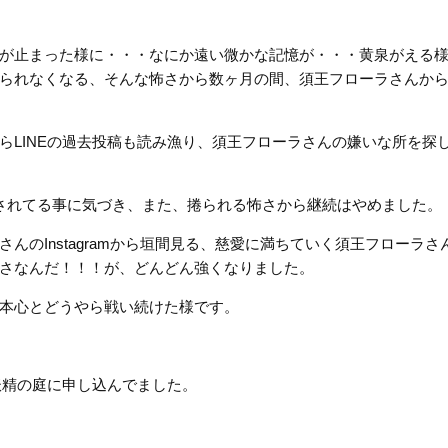
が止まった様に・・・なにか遠い微かな記憶が・・・黄泉がえる
られなくなる、そんな怖さから数ヶ月の間、須王フローラさんか
らLINEの過去投稿も読み漁り、須王フローラさんの嫌いな所を探
されてる事に気づき、また、捲られる怖さから継続はやめました。
んのInstagramから垣間見る、慈愛に満ちていく須王フローラさ
さなんだ！！！が、どんどん強くなりました。
本心とどうやら戦い続けた様です。
の妖精の庭に申し込んでました。