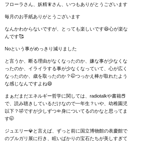
フローラさん、妖精🧚さん、いつもありがとうございます
毎月のお手紙ありがとうございます
なんかわからないですが、とっても楽しいです😆心が楽な
んです🥰
Noという事がめっきり減りました
と言うか、断る理由がなくなったのか、嫌な事が少なくな
ったのか、イライラする事が少なくなっていて、心が広く
なったのか、歳を取ったのか？🤭つっかえ棒が取れたよう
な感じなんですよね😄
まぁだまだエネルギー哲学に関しては、radiotalkや書籍📕
で、読み聴きしているだけなので一年生？いや、幼稚園児
以下？🤣ですが少しずつ🤏身についてるのかなと思ってま
す🤭
ジュエリー💎と言えば、ずっと前に国立博物館の表慶館で
のブルガリ展に行き、眩いばかりの宝石たちが美しすぎて