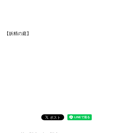
【妖精の庭】