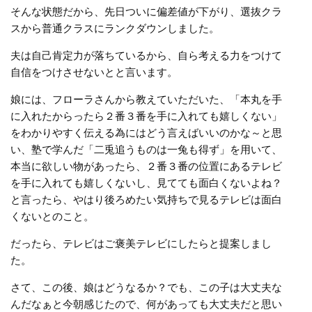
そんな状態だから、先日ついに偏差値が下がり、選抜クラ
スから普通クラスにランクダウンしました。
夫は自己肯定力が落ちているから、自ら考える力をつけて
自信をつけさせないとと言います。
娘には、フローラさんから教えていただいた、「本丸を手
に入れたからったら２番３番を手に入れても嬉しくない」
をわかりやすく伝える為にはどう言えばいいのかな～と思
い、塾で学んだ「二兎追うものは一兔も得ず」を用いて、
本当に欲しい物があったら、２番３番の位置にあるテレビ
を手に入れても嬉しくないし、見てても面白くないよね？
と言ったら、やはり後ろめたい気持ちで見るテレビは面白
くないとのこと。
だったら、テレビはご褒美テレビにしたらと提案しまし
た。
さて、この後、娘はどうなるか？でも、この子は大丈夫な
んだなぁと今朝感じたので、何があっても大丈夫だと思い