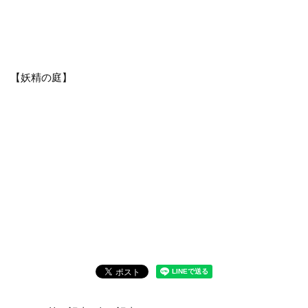
【妖精の庭】