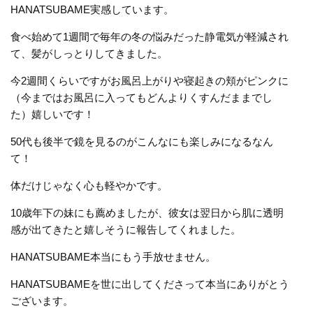
HANATSUBAME
実感しています。
食べ始めて1週間で
毎年の冬の悩みだった静電気が軽減され
て、
髪がしっとりしてきました。
今2週間くらいですが
お風呂上がりや寝起きの頬がピンクに
（今まではお風呂に入ってもどんより
くすんだままでし
た）
嬉しいです！
50代も後半で鏡を見るのがこんなにも
楽しみになるなん
て！
体だけじゃなく心も軽やかです。
10歳年下の妹にも薦めましたが、
彼女は翌日から肌に透明
感が出てきたと
嬉しそうに報告してくれました。
HANATSUBAME
本当にもう手放せません。
HANATSUBAMEを世に出してくださって
本当にありがとう
ございます。