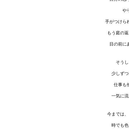
や
手がつけら
もう庭の返
目の前に
そうし
少しずつ
仕事も
一気に流
今までは、
時でも色