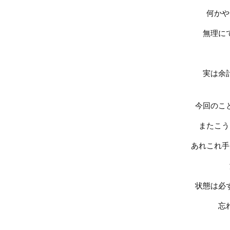
何かや
無理に
実は余
今回のこ
またこう
あれこれ手
状態は必
忘