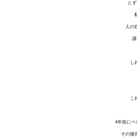
とず
人の
講
し
こ
4
年前にベ
その後