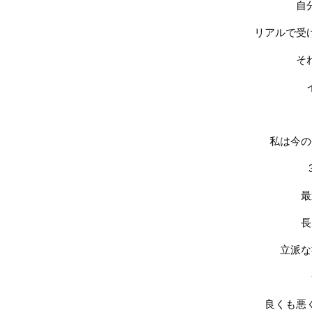
自
リアルで受
そ
私は今の
最
長
立派な
良くも悪