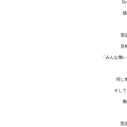
G
感
受
至
「みんな働い
同じ
そして
働
受