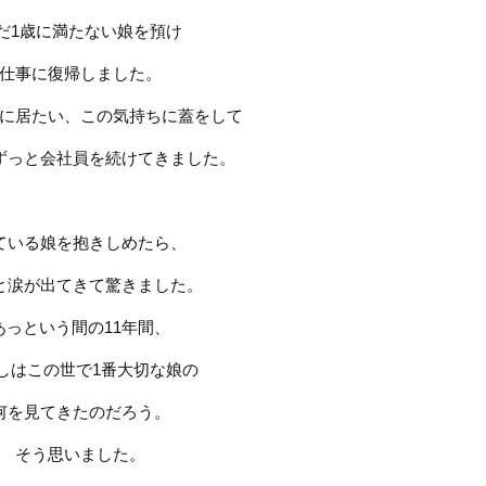
だ
1
歳に満たない娘を預け
仕事に復帰しました。
に居たい、この気持ちに蓋をして
ずっと会社員を続けてきました。
ている娘を抱きしめたら、
と涙が出てきて驚きました。
あっという間の
11
年間、
しはこの世で
1
番大切な娘の
何を見てきたのだろう。
そう思いました。