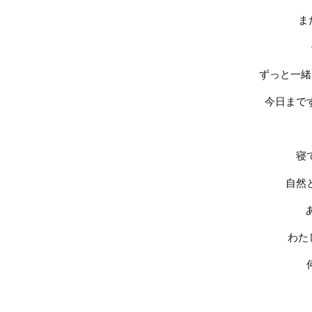
ま
ずっと一緒
今日まで
寝
自然
わた