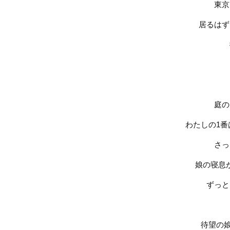
東京
居るはず
庭の
わたしの
1
番
さっ
娘の寝息
ずっと
待望の