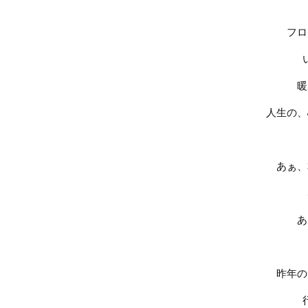
フロ
暖
人生の、
あぁ、
あ
昨年の