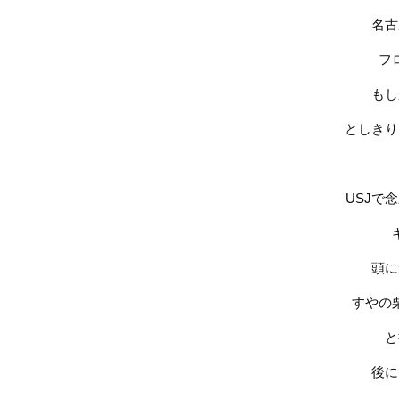
名古
フ
もし
としきり
USJ
で念
頭に
すやの
と
後に