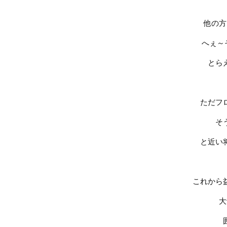
他の方
へぇ～
とら
ただフ
そ
と近い
これから
大