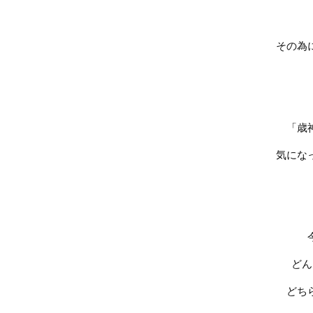
その為
「歳
気にな
どん
どち