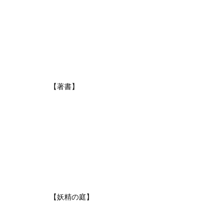
【著書】
【妖精の庭】