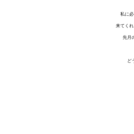
私に必
来てくれ
先月
ど