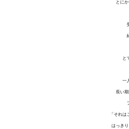
とにか
と
一
長い期
「それは
はっきり