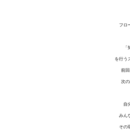
フロ
「
を行う
前回
次の
自
みん
その