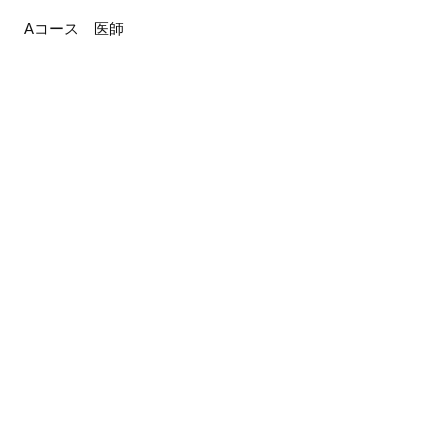
A
コース 医師