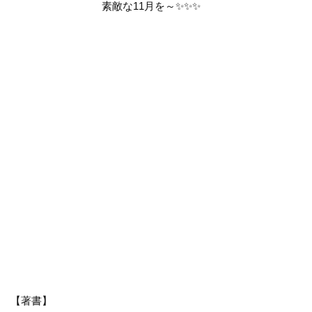
素敵な
11
月を～
✨✨✨
【著書】