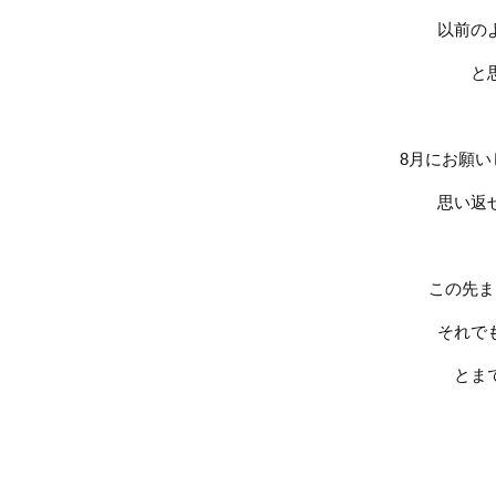
以前の
と
8
月にお願い
思い返
この先ま
それで
とま