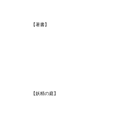
【著書】
【妖精の庭】