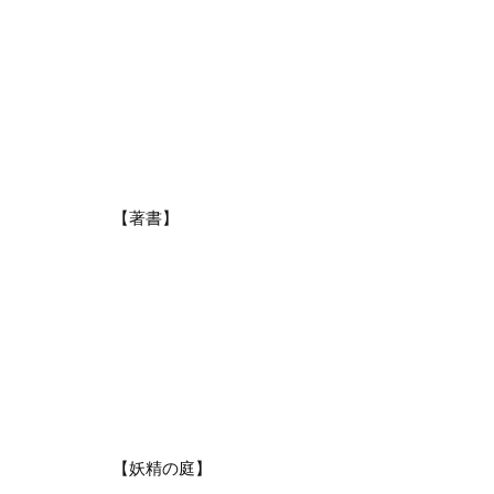
【著書】
【妖精の庭】