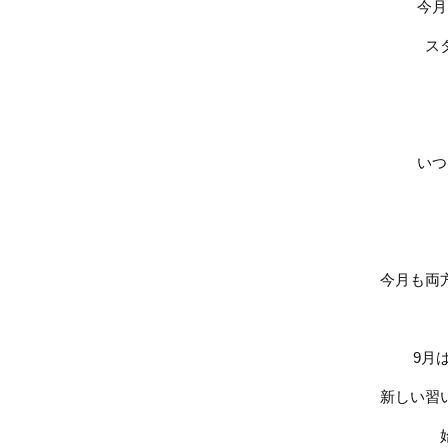
今月
ス
いつ
今月も両
9
月
新しい習