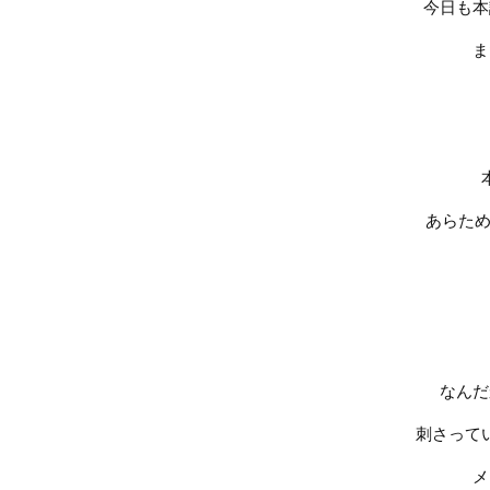
今日も本
ま
あらため
なんだ
刺さって
メ