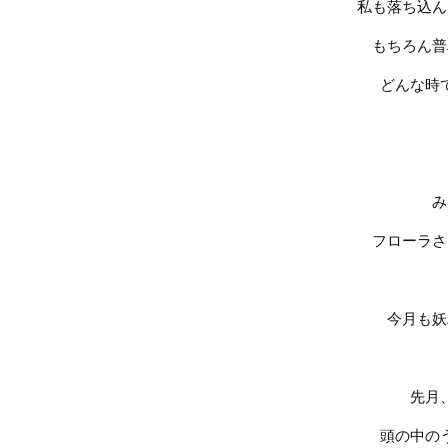
私も落ち込ん
もちろん普
どんな時
み
フローラさ
今月も妖
先月
頭の中の