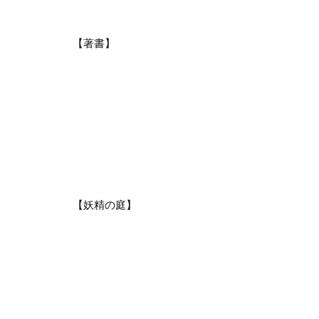
【著書】
【妖精の庭】