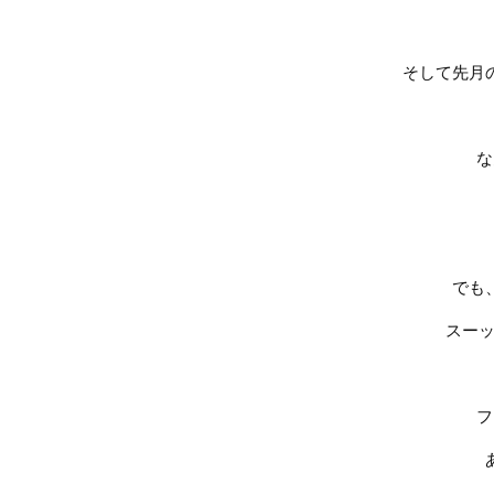
そして先月
な
でも
スー
フ