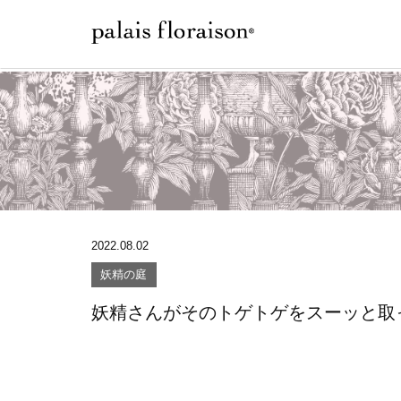
2022.08.02
妖精の庭
妖精さんがそのトゲトゲをスーッと取