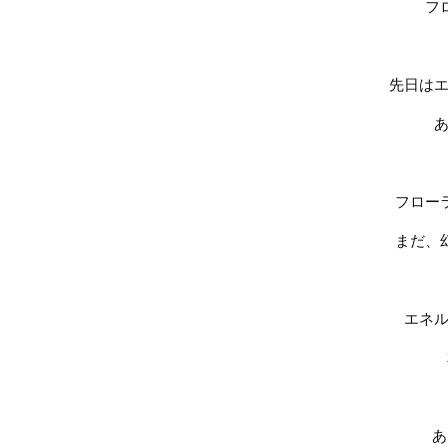
フ
先日は
フロー
まだ、
エネ
あ