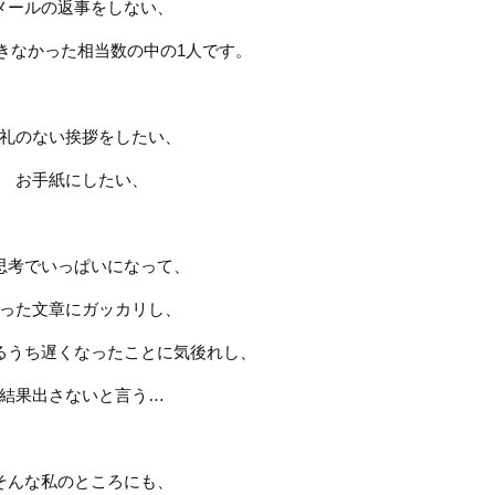
メールの返事をしない、
きなかった相当数の中の
1
人です。
礼のない挨拶をしたい、
お手紙にしたい、
思考でいっぱいになって、
った文章にガッカリし
、
るうち遅くなったことに気後れし、
結果出さないと言う
…
そんな私のところにも、