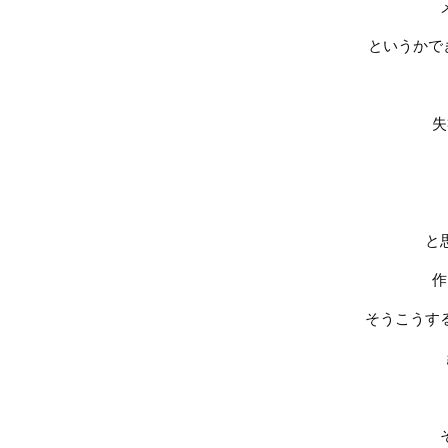
というかで
失
と
作
そうこうす