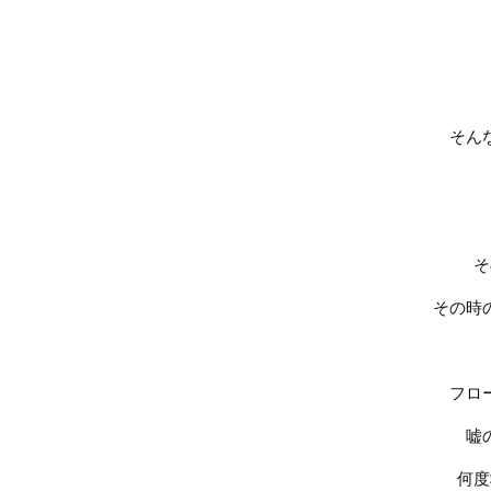
そん
そ
その時
フロ
嘘
何度