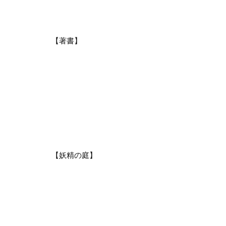
【著書】
【妖精の庭】