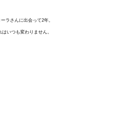
ローラさんに出会って
2
年。
れはいつも変わりません。