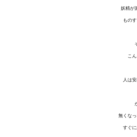
妖精が
ものす
こん
人は安
無くなっ
すぐに