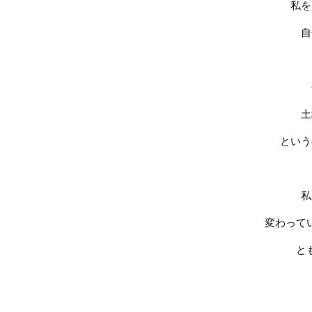
私を
自
土
という
私
変わって
と