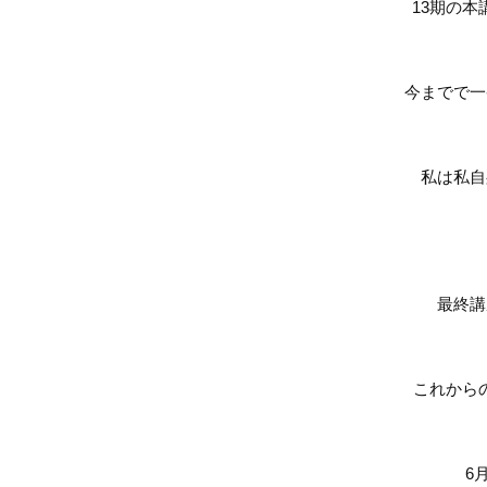
13
期の本
今までで一
私は私自
最終講
これから
6