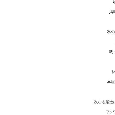
掲
私の
載
や
本屋
次なる躍進
ワク