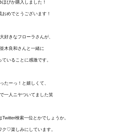
ゆほびか購入しました！
載おめでとうございます！
大好きなフローラさんが、
並木良和さんと一緒に
っていることに感激です。
ったーっ！
と嬉しくて、
で一人ニヤついてました笑
は
Twitter
検索一位とかでしょうか。
ワク
♡
楽しみにしています。