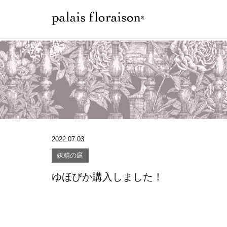
2022.07.03
妖精の庭
ゆほびか購入しました！