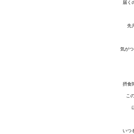
届く
先
気がつ
摂食
こ
いつ