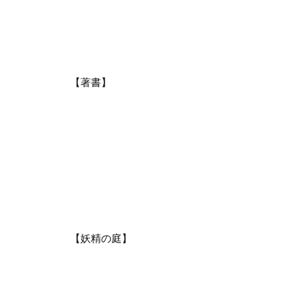
【著書】
【妖精の庭】