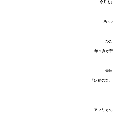
今月も
あっ
わた
年々夏が
先日
『妖精の塩』
アフリカの