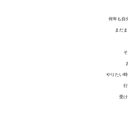
何年も自
まだま
そ
やりたい時
行
受け