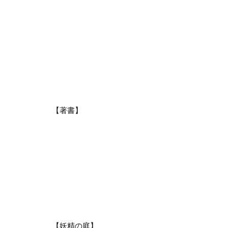
【著書】
【妖精の庭】