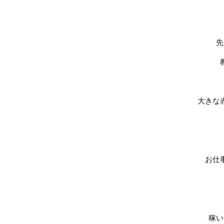
先
大きな
お仕
稼い