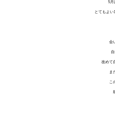
5
月
とてもよい
会
自
改めて
ま
こ