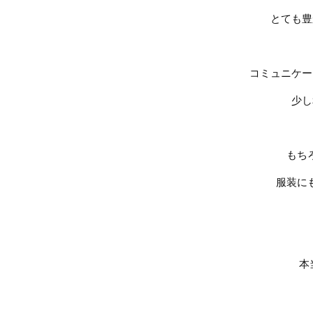
とても豊
コミュニケー
少し
もち
服装に
本