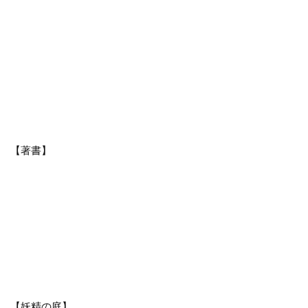
【著書】
【妖精の庭】