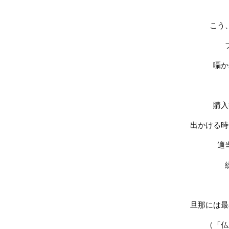
こう
囁か
購入
出かける時
適
旦那には最
（「仏