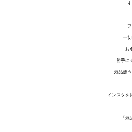
す
フ
一切
お
勝手に
気品漂う
インスタを
「気