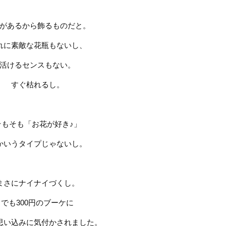
があるから飾るものだと。
れに素敵な花瓶もないし、
活けるセンスもない。
すぐ枯れるし。
そもそも「お花が好き♪」
かいうタイプじゃないし。
まさにナイナイづくし。
でも
300
円のブーケに
思い込みに気付かされました。