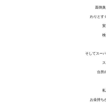
面倒臭
わりとす
実
検
そしてスー
ス
台所
私
お金持ち