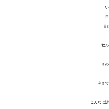
い
目
目
救わ
その
今まで
こんなに訴