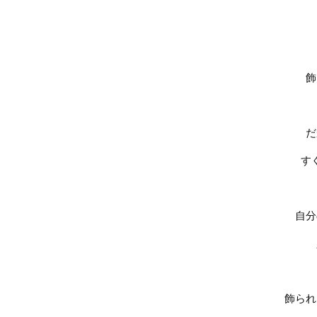
飾
だ
す
自分
飾られ