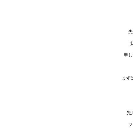
先
申し
まず
先
フ