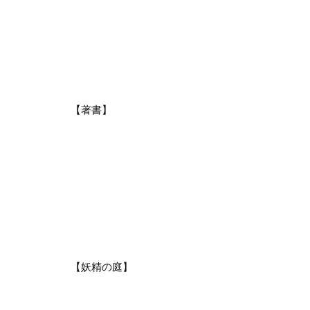
【著書】
【妖精の庭】