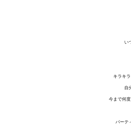
い
キラキラ
自
今まで何度
パーテ