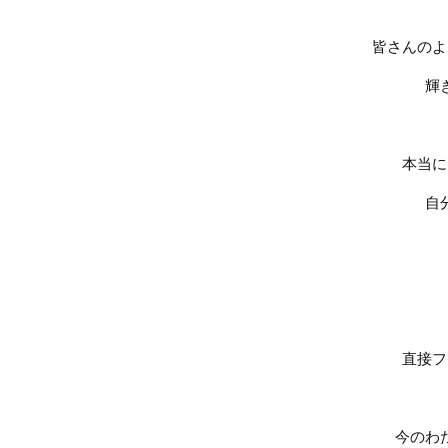
皆さんのよ
輝
本当に
自
直接フ
今のわ