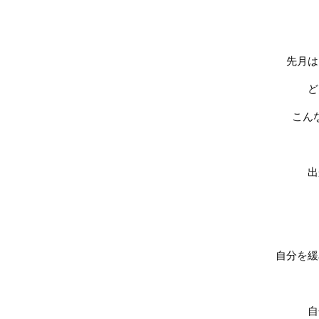
先月は
ど
こん
出
自分を緩
自