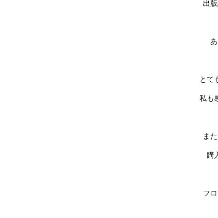
出版
あ
とて
私も
また
購
フロ