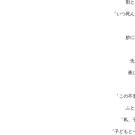
割と
「いつ死ん
妙に
先
夜
「この不
ふと
「私、
「子どもと