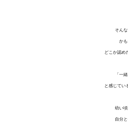
そんな
かも
どこか認め
「一緒
と感じてい
幼い頃
自分と