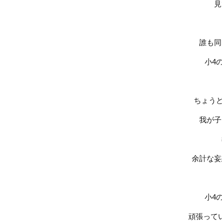
見
誰も同
小
4
ちょう
我が子
余計な妄
小
4
頑張って