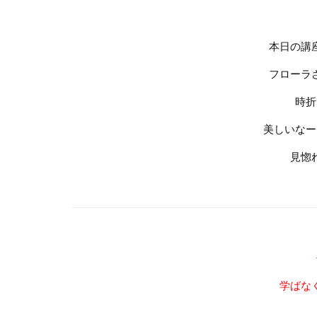
本日の講
フローラ
時折
美しいなー
見惚
学ばな