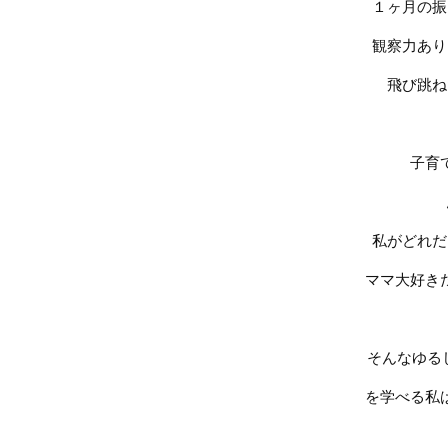
１ヶ月の振
観察力あり
飛び跳ね
子育
私がどれだ
ママ大好き
そんなゆる
を学べる私