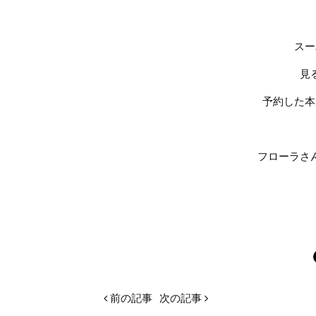
スー
見
予約した本
フローラさ
前の記事
次の記事