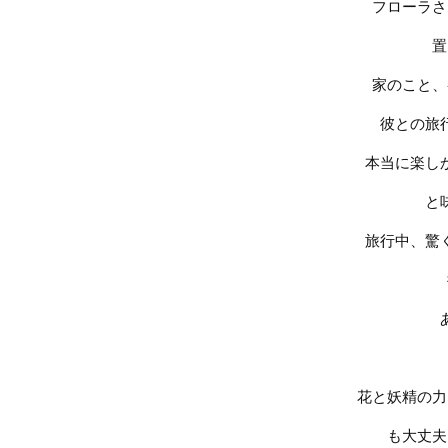
フローラさ
置
家のこと、
彼との旅
本当に楽し
と
旅行中、驚
花と妖精の力
も大丈夫