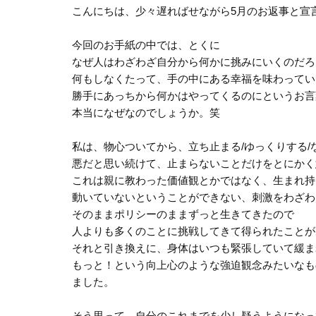
こんにちは、少々遅ればせながら5月のお返事と宣
今回のお手紙の中では、とくに
なぜ人はわざわざ自分から何かに挑みにいくのだろ
何もしなくたって、手の中にある幸福を味わってい
勝手にあっちから何かはやってくるのにというお言
本当になぜなのでしょうか。笑
私は、物心ついてから、立ち止まる/ゆっくりする/
悪だと思い続けて、止まらないことだけをとにかく
これは親に教わった価値観とかではなく、生まれ持
動いていないということができない、刺激をわざわ
そのままポリシーのままずっと生きてきたので
人よりも多くのことに挑戦してきて得られたことが
それと引き換えに、身体はいつも緊張していて緩ま
もっと！という向上心のような強迫観念みたいなも
ました。
そう思って、自分のこれまでを少し疑うようになっ