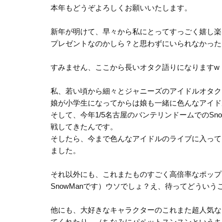
本年もどうぞよろしくお願いいたします。
新年が明けて、早々から私にとってすっごく嬉し楽
プレゼントなのかしら？と思わずにいられなかった
すみません、ここから長いオタク語りになりますw
私、若い頃から細々とジャニーズのアイドルオタク
娘が小学生になってからは娘も一緒に色んなアイド
そして、今年1/5名古屋のバンテリンドームでのS
戦してきたんです。
そしたら、今まで色んなアイドルのライブに入って
ました。
それ以外にも、これまたものすごく高倍率なポップ
SnowManです）ウソでしょ？え、待ってどうい
他にも、大好きなキャラクターのこれまた超人気な
てくれたり。（ちなみにパペットスンスンというキ