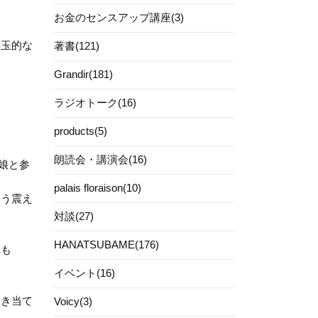
お金のセンスアップ講座(3)
年玉的な
著書(121)
Grandir(181)
ラジオトーク(16)
products(5)
朗読会・講演会(16)
だ娘と参
palais floraison(10)
もう震え
対談(27)
HANATSUBAME(176)
れも
イベント(16)
引き当て
Voicy(3)