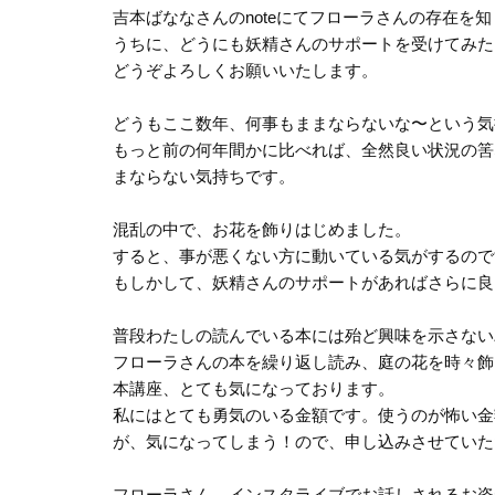
吉本ばななさんのnoteにてフローラさんの存在を知り
うちに、どうにも妖精さんのサポートを受けてみた
どうぞよろしくお願いいたします。
どうもここ数年、何事もままならないな〜という気
もっと前の何年間かに比べれば、全然良い状況の筈
まならない気持ちです。
混乱の中で、お花を飾りはじめました。
すると、事が悪くない方に動いている気がするので
もしかして、妖精さんのサポートがあればさらに良
普段わたしの読んでいる本には殆ど興味を示さない
フローラさんの本を繰り返し読み、庭の花を時々飾
本講座、とても気になっております。
私にはとても勇気のいる金額です。使うのが怖い金
が、気になってしまう！ので、申し込みさせていた
フローラさん、インスタライブでお話しされるお姿