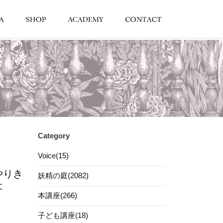
Category
Voice(15)
やりき
妖精の庭(2082)
た
本講座(266)
子ども講座(18)