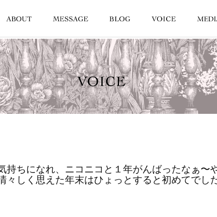
気持ちになれ、ニコニコと１年がんばったなぁ〜
清々しく思えた年末はひょっとすると初めてでし