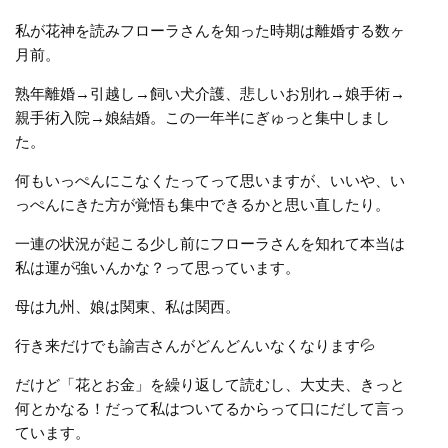
私が花神を読みフローラさんを知った時期は離婚する数ヶ
月前。
熟年離婚→引越し→飼い犬介護、悲しいお別れ→娘手術→
親手術入院→娘結婚。この一年半にぎゅっと集中しまし
た。
何もいっぺんにこなくたってって思いますが、いいや、い
っぺんにきた方が覚悟も集中できるかと思い直したり。
一連の状況が起こる少し前にフローラさんを知れて本当は
私は運が強いんかな？って思っています。
母は九州、娘は関東、私は関西。
行き来だけでも諭吉さんがどんどんいなくなります💦
だけど「花とお金」を繰り返して読むし、大丈夫、きっと
何とかなる！だって私はついてるからって口にだして言っ
ています。