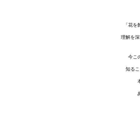
「花を
理解を深
今こ
知るこ