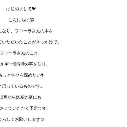
はじめまして
💝
こんにちは
🥰
になり、フローラさんの本を
ていただいたことがきっかけで、
フローラさんのこと、
ルギー哲学®︎の事を知り、
もっと学びを深めたい
❣️
と思っているものです。
9
月から妖精の庭にも
させていただく予定です。
よろしくお願いします
☺️