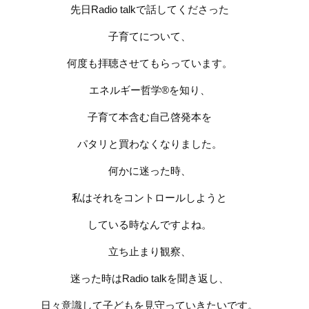
先日
Radio talk
で話してくださった
子育てについて、
何度も拝聴させてもらっています。
エネルギー哲学
®︎
を知り、
子育て本含む自己啓発本を
パタリと買わなくなりました。
何かに迷った時、
私はそれをコントロールしようと
している時なんですよね。
立ち止まり観察、
迷った時は
Radio talk
を聞き返し、
日々意識して子どもを見守っていきたいです。