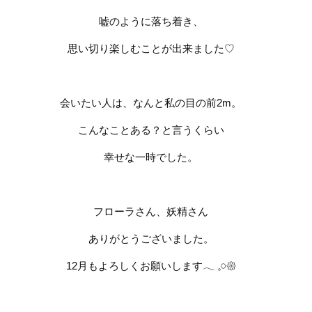
嘘のように落ち着き、
思い切り楽しむことが出来ました
♡
会いたい人は、なんと私の目の前
2m
。
こんなことある？と言うくらい
幸せな一時でした。
フローラさん、妖精さん
ありがとうございました。
12
月もよろしくお願いします
𓂃
𓈒𓏸
𑁍