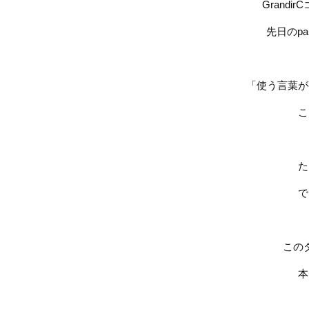
GrandirC
先日の
pa
「使う言葉が
こ
た
で
この
本