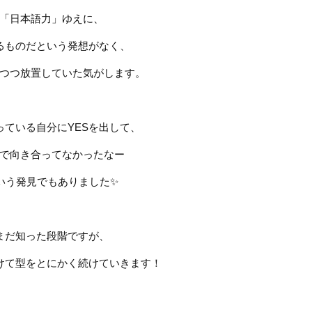
「日本語力」ゆえに、
るものだという発想がなく、
つつ放置していた気がします。
っている自分に
YES
を出して、
で向き合ってなかったなー
いう発見でもありました
✨
まだ知った段階ですが、
けて型をとにかく続けていきます！