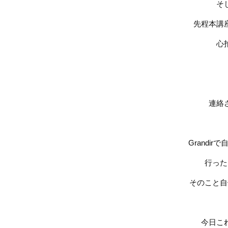
そ
先程本講
心
連絡
Grandir
で
行った
そのこと自
今日こ