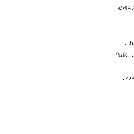
妖精さ
これ
「観察」
いつ