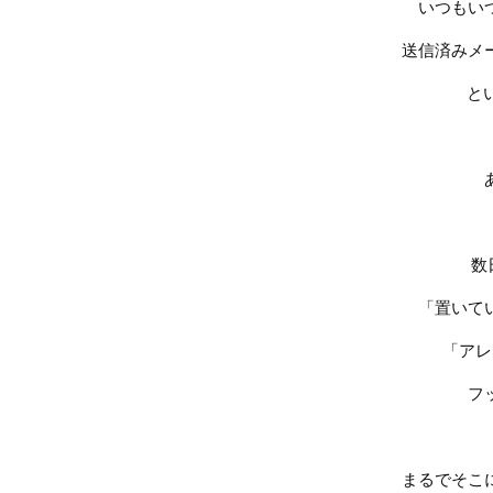
いつもい
送信済みメ
と
数
「置いて
「アレ
フ
まるでそこ