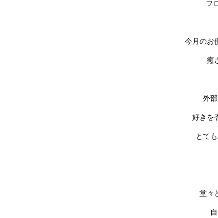
フ
今月のお
癒
外部
好きを
とても
堂々
自