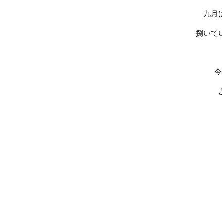
九月
捌いて
今