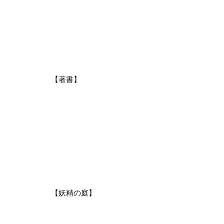
【著書】
【妖精の庭】