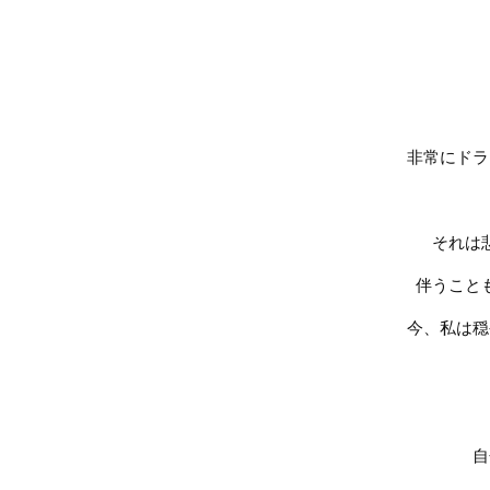
非常にドラ
それは
伴うこと
今、私は穏
自