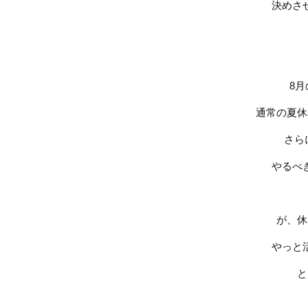
決めさ
8
月
通常の夏休
さら
やるべ
が、休
やっと
と