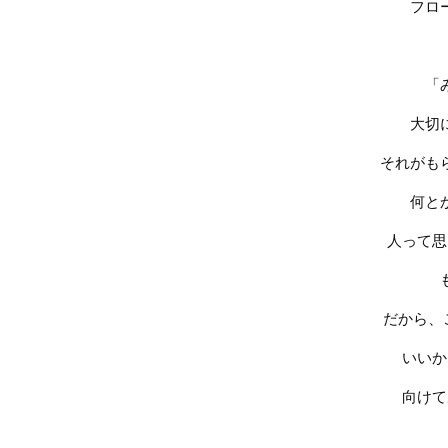
フロ
「
大切
それがも
何と
人って思
だから、
いいか
向けて