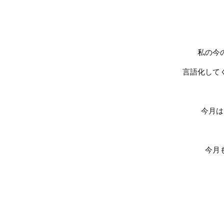
私の今
言語化して
今月は
今月