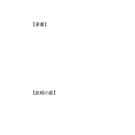
【著書】
【妖精の庭】