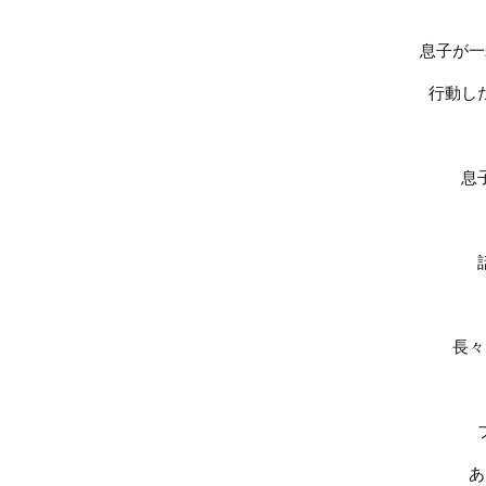
息子が一
行動し
息
長々
あ