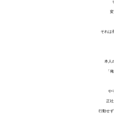
変
それは
本人
「俺
や
正社
行動せず